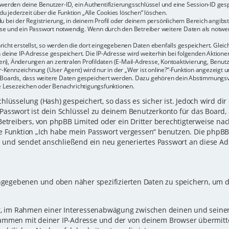
r werden deine Benutzer-ID, ein Authentifizierungsschlüssel und eine Session-ID ge
du jederzeit über die Funktion „Alle Cookies löschen“ löschen.
u bei der Registrierung, in deinem Profil oder deinem persönlichem Bereich angibst.
e und ein Passwort notwendig. Wenn durch den Betreiber weitere Daten als notwendi
icht erstellst, so werden die dort eingegebenen Daten ebenfalls gespeichert. Gleich
h deine IP-Adresse gespeichert. Die IP-Adresse wird weiterhin bei folgenden Aktio
n), Änderungen an zentralen Profildaten (E-Mail-Adresse, Kontoaktivierung, Benu
Kennzeichnung (User Agent) wird nur in der „Wer ist online?“-Funktion angezeigt un
es Boards, dass weitere Daten gespeichert werden. Dazu gehören dein Abstimmungs
te Lesezeichen oder Benachrichtigungsfunktionen.
lüsselung (Hash) gespeichert, so dass es sicher ist. Jedoch wird dir
Passwort ist dein Schlüssel zu deinem Benutzerkonto für das Board,
Betreibers, von phpBB Limited oder ein Dritter berechtigterweise nac
e Funktion „Ich habe mein Passwort vergessen“ benutzen. Die phpB
und sendet anschließend ein neu generiertes Passwort an diese Ad
eingegebenen und oben näher spezifizierten Daten zu speichern, um 
gt, im Rahmen einer Interessenabwägung zwischen deinen und seinen 
sammen mit deiner IP-Adresse und der von deinem Browser übermitt