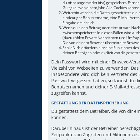
du nicht angemeldet bist) gespeichert. Ferne
Gültigkeit von einem Jahr. Alle Cookies kannst 
Weiterhin werden die Daten gespeichert, die d
eindeutiger Benutzername, eine E-Mail-Adress
Eingabe ersichtlich.
Wenn du einen Beitrag oder eine private Nachr
zwischenspeicherst. In diesen Fällen wird auc
(dazu zählen Private Nachrichten und Umfrage
Die von deinem Browser übermittelte Browser-
Schließlich erfordern einzelne Funktionen d
deinen Beiträgen oder explizit von dir gesetz
Dein Passwort wird mit einer Einwege-Versch
Vielzahl von Webseiten zu verwenden. Das 
Insbesondere wird dich kein Vertreter des 
Passwort vergessen haben, so kannst du di
Benutzernamen und deiner E-Mail-Adresse 
zugreifen kannst.
GESTATTUNG DER DATENSPEICHERUNG
Du gestattest dem Betreiber, die von dir 
können.
Darüber hinaus ist der Betreiber berechti
Zeitpunkte von Zugriffen und Aktionen zu