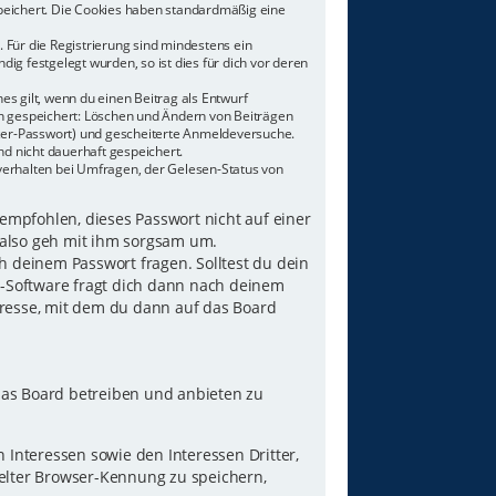
speichert. Die Cookies haben standardmäßig eine
 Für die Registrierung sind mindestens ein
g festgelegt wurden, so ist dies für dich vor deren
es gilt, wenn du einen Beitrag als Entwurf
nen gespeichert: Löschen und Ändern von Beiträgen
tzer-Passwort) und gescheiterte Anmeldeversuche.
d nicht dauerhaft gespeichert.
verhalten bei Umfragen, der Gelesen-Status von
 empfohlen, dieses Passwort nicht auf einer
 also geh mit ihm sorgsam um.
h deinem Passwort fragen. Solltest du dein
B-Software fragt dich dann nach deinem
resse, mit dem du dann auf das Board
das Board betreiben und anbieten zu
Interessen sowie den Interessen Dritter,
elter Browser-Kennung zu speichern,