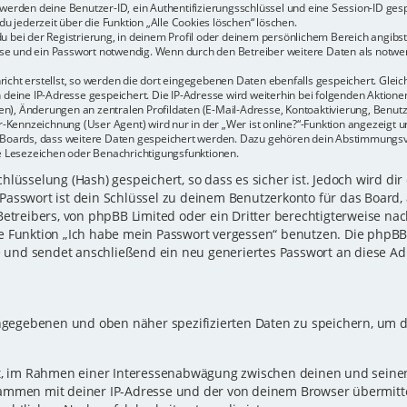
r werden deine Benutzer-ID, ein Authentifizierungsschlüssel und eine Session-ID ge
du jederzeit über die Funktion „Alle Cookies löschen“ löschen.
u bei der Registrierung, in deinem Profil oder deinem persönlichem Bereich angibst.
e und ein Passwort notwendig. Wenn durch den Betreiber weitere Daten als notwendi
icht erstellst, so werden die dort eingegebenen Daten ebenfalls gespeichert. Gleich
h deine IP-Adresse gespeichert. Die IP-Adresse wird weiterhin bei folgenden Aktio
n), Änderungen an zentralen Profildaten (E-Mail-Adresse, Kontoaktivierung, Benu
Kennzeichnung (User Agent) wird nur in der „Wer ist online?“-Funktion angezeigt un
es Boards, dass weitere Daten gespeichert werden. Dazu gehören dein Abstimmungs
te Lesezeichen oder Benachrichtigungsfunktionen.
lüsselung (Hash) gespeichert, so dass es sicher ist. Jedoch wird dir
Passwort ist dein Schlüssel zu deinem Benutzerkonto für das Board,
Betreibers, von phpBB Limited oder ein Dritter berechtigterweise nac
e Funktion „Ich habe mein Passwort vergessen“ benutzen. Die phpB
und sendet anschließend ein neu generiertes Passwort an diese Ad
eingegebenen und oben näher spezifizierten Daten zu speichern, um 
gt, im Rahmen einer Interessenabwägung zwischen deinen und seinen 
sammen mit deiner IP-Adresse und der von deinem Browser übermitt