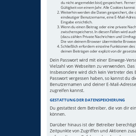
du nicht angemeldet bist) gespeichert. Ferne
Gültigkeit von einem Jahr. Alle Cookies kannst 
Weiterhin werden die Daten gespeichert, die d
eindeutiger Benutzername, eine E-Mail-Adress
Eingabe ersichtlich.
Wenn du einen Beitrag oder eine private Nachr
zwischenspeicherst. In diesen Fällen wird auc
(dazu zählen Private Nachrichten und Umfrage
Die von deinem Browser übermittelte Browser-
Schließlich erfordern einzelne Funktionen d
deinen Beiträgen oder explizit von dir gesetz
Dein Passwort wird mit einer Einwege-Versch
Vielzahl von Webseiten zu verwenden. Das 
Insbesondere wird dich kein Vertreter des 
Passwort vergessen haben, so kannst du di
Benutzernamen und deiner E-Mail-Adresse 
zugreifen kannst.
GESTATTUNG DER DATENSPEICHERUNG
Du gestattest dem Betreiber, die von dir 
können.
Darüber hinaus ist der Betreiber berechti
Zeitpunkte von Zugriffen und Aktionen zu