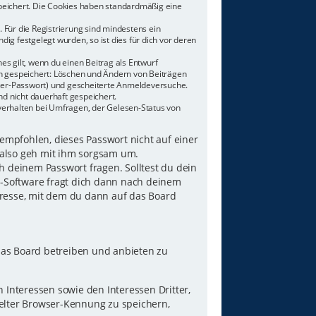
speichert. Die Cookies haben standardmäßig eine
 Für die Registrierung sind mindestens ein
g festgelegt wurden, so ist dies für dich vor deren
es gilt, wenn du einen Beitrag als Entwurf
nen gespeichert: Löschen und Ändern von Beiträgen
tzer-Passwort) und gescheiterte Anmeldeversuche.
d nicht dauerhaft gespeichert.
verhalten bei Umfragen, der Gelesen-Status von
 empfohlen, dieses Passwort nicht auf einer
 also geh mit ihm sorgsam um.
h deinem Passwort fragen. Solltest du dein
B-Software fragt dich dann nach deinem
resse, mit dem du dann auf das Board
das Board betreiben und anbieten zu
Interessen sowie den Interessen Dritter,
elter Browser-Kennung zu speichern,