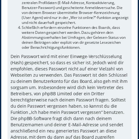
zentralen Profildaten (E-Mail-Adresse, Kontoaktivierung,
Benutzer-Passwort) und gescheiterte Anmeldeversuche. Die
von deinem Browser übermittelte Browser-Kennzeichnung
(User Agent) wird nur in der „Wer ist online?“-Funktion angezeigt
und nicht dauerhaft gespeichert.
Schließlich erfordern einzelne Funktionen des Boards, dass
weitere Daten gespeichert werden. Dazu gehören dein
Abstimmungsverhalten bei Umfragen, der Gelesen-Status von
deinen Beiträgen oder explizit von dir gesetzte Lesezeichen
oder Benachrichtigungsfunktionen.
Dein Passwort wird mit einer Einwege-Verschlüsselung
(Hash) gespeichert, so dass es sicher ist. Jedoch wird dir
empfohlen, dieses Passwort nicht auf einer Vielzahl von
Webseiten zu verwenden. Das Passwort ist dein Schlüssel
zu deinem Benutzerkonto für das Board, also geh mit ihm
sorgsam um. Insbesondere wird dich kein Vertreter des
Betreibers, von phpBB Limited oder ein Dritter
berechtigterweise nach deinem Passwort fragen. Solltest
du dein Passwort vergessen haben, so kannst du die
Funktion „Ich habe mein Passwort vergessen“ benutzen.
Die phpBB-Software fragt dich dann nach deinem
Benutzernamen und deiner E-Mail-Adresse und sendet
anschließend ein neu generiertes Passwort an diese
Adresse, mit dem du dann auf das Board zugreifen