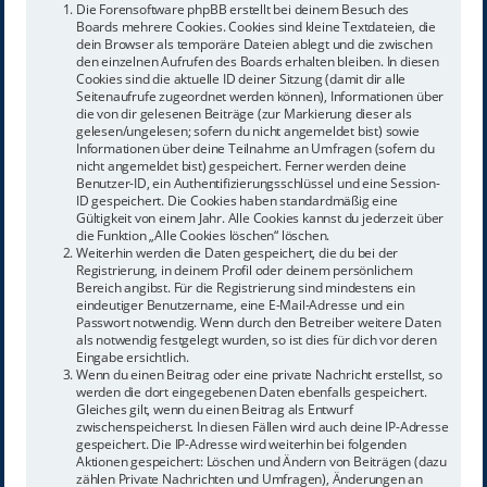
Die Forensoftware phpBB erstellt bei deinem Besuch des
Boards mehrere Cookies. Cookies sind kleine Textdateien, die
dein Browser als temporäre Dateien ablegt und die zwischen
den einzelnen Aufrufen des Boards erhalten bleiben. In diesen
Cookies sind die aktuelle ID deiner Sitzung (damit dir alle
Seitenaufrufe zugeordnet werden können), Informationen über
die von dir gelesenen Beiträge (zur Markierung dieser als
gelesen/ungelesen; sofern du nicht angemeldet bist) sowie
Informationen über deine Teilnahme an Umfragen (sofern du
nicht angemeldet bist) gespeichert. Ferner werden deine
Benutzer-ID, ein Authentifizierungsschlüssel und eine Session-
ID gespeichert. Die Cookies haben standardmäßig eine
Gültigkeit von einem Jahr. Alle Cookies kannst du jederzeit über
die Funktion „Alle Cookies löschen“ löschen.
Weiterhin werden die Daten gespeichert, die du bei der
Registrierung, in deinem Profil oder deinem persönlichem
Bereich angibst. Für die Registrierung sind mindestens ein
eindeutiger Benutzername, eine E-Mail-Adresse und ein
Passwort notwendig. Wenn durch den Betreiber weitere Daten
als notwendig festgelegt wurden, so ist dies für dich vor deren
Eingabe ersichtlich.
Wenn du einen Beitrag oder eine private Nachricht erstellst, so
werden die dort eingegebenen Daten ebenfalls gespeichert.
Gleiches gilt, wenn du einen Beitrag als Entwurf
zwischenspeicherst. In diesen Fällen wird auch deine IP-Adresse
gespeichert. Die IP-Adresse wird weiterhin bei folgenden
Aktionen gespeichert: Löschen und Ändern von Beiträgen (dazu
zählen Private Nachrichten und Umfragen), Änderungen an