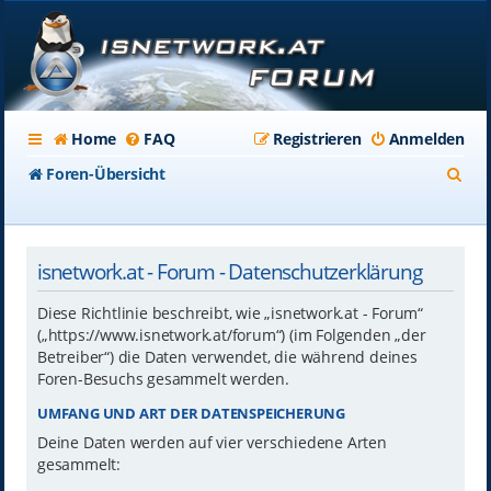
Home
FAQ
Registrieren
Anmelden
S
Foren-Übersicht
u
c
isnetwork.at - Forum - Datenschutzerklärung
h
e
Diese Richtlinie beschreibt, wie „isnetwork.at - Forum“
(„https://www.isnetwork.at/forum“) (im Folgenden „der
Betreiber“) die Daten verwendet, die während deines
Foren-Besuchs gesammelt werden.
UMFANG UND ART DER DATENSPEICHERUNG
Deine Daten werden auf vier verschiedene Arten
gesammelt: