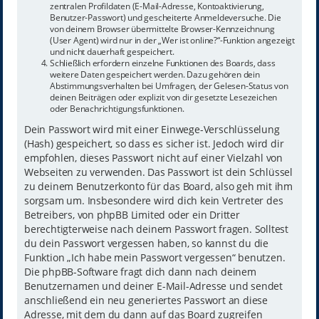
zentralen Profildaten (E-Mail-Adresse, Kontoaktivierung,
Benutzer-Passwort) und gescheiterte Anmeldeversuche. Die
von deinem Browser übermittelte Browser-Kennzeichnung
(User Agent) wird nur in der „Wer ist online?“-Funktion angezeigt
und nicht dauerhaft gespeichert.
Schließlich erfordern einzelne Funktionen des Boards, dass
weitere Daten gespeichert werden. Dazu gehören dein
Abstimmungsverhalten bei Umfragen, der Gelesen-Status von
deinen Beiträgen oder explizit von dir gesetzte Lesezeichen
oder Benachrichtigungsfunktionen.
Dein Passwort wird mit einer Einwege-Verschlüsselung
(Hash) gespeichert, so dass es sicher ist. Jedoch wird dir
empfohlen, dieses Passwort nicht auf einer Vielzahl von
Webseiten zu verwenden. Das Passwort ist dein Schlüssel
zu deinem Benutzerkonto für das Board, also geh mit ihm
sorgsam um. Insbesondere wird dich kein Vertreter des
Betreibers, von phpBB Limited oder ein Dritter
berechtigterweise nach deinem Passwort fragen. Solltest
du dein Passwort vergessen haben, so kannst du die
Funktion „Ich habe mein Passwort vergessen“ benutzen.
Die phpBB-Software fragt dich dann nach deinem
Benutzernamen und deiner E-Mail-Adresse und sendet
anschließend ein neu generiertes Passwort an diese
Adresse, mit dem du dann auf das Board zugreifen