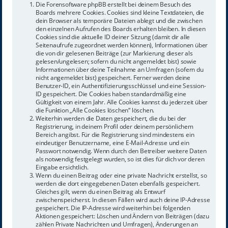
Die Forensoftware phpBB erstellt bei deinem Besuch des
Boards mehrere Cookies. Cookies sind kleine Textdateien, die
dein Browser als temporäre Dateien ablegt und die zwischen
den einzelnen Aufrufen des Boards erhalten bleiben. In diesen
Cookies sind die aktuelle ID deiner Sitzung (damit dir alle
Seitenaufrufe zugeordnet werden können), Informationen über
die von dir gelesenen Beiträge (zur Markierung dieser als
gelesen/ungelesen; sofern du nicht angemeldet bist) sowie
Informationen über deine Teilnahme an Umfragen (sofern du
nicht angemeldet bist) gespeichert. Ferner werden deine
Benutzer-ID, ein Authentifizierungsschlüssel und eine Session-
ID gespeichert. Die Cookies haben standardmäßig eine
Gültigkeit von einem Jahr. Alle Cookies kannst du jederzeit über
die Funktion „Alle Cookies löschen“ löschen.
Weiterhin werden die Daten gespeichert, die du bei der
Registrierung, in deinem Profil oder deinem persönlichem
Bereich angibst. Für die Registrierung sind mindestens ein
eindeutiger Benutzername, eine E-Mail-Adresse und ein
Passwort notwendig. Wenn durch den Betreiber weitere Daten
als notwendig festgelegt wurden, so ist dies für dich vor deren
Eingabe ersichtlich.
Wenn du einen Beitrag oder eine private Nachricht erstellst, so
werden die dort eingegebenen Daten ebenfalls gespeichert.
Gleiches gilt, wenn du einen Beitrag als Entwurf
zwischenspeicherst. In diesen Fällen wird auch deine IP-Adresse
gespeichert. Die IP-Adresse wird weiterhin bei folgenden
Aktionen gespeichert: Löschen und Ändern von Beiträgen (dazu
zählen Private Nachrichten und Umfragen), Änderungen an