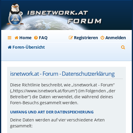
Home
FAQ
Registrieren
Anmelden
S
Foren-Übersicht
u
c
isnetwork.at - Forum - Datenschutzerklärung
h
e
Diese Richtlinie beschreibt, wie „isnetwork.at - Forum“
(„https://www.isnetwork.at/forum“) (im Folgenden „der
Betreiber“) die Daten verwendet, die während deines
Foren-Besuchs gesammelt werden.
UMFANG UND ART DER DATENSPEICHERUNG
Deine Daten werden auf vier verschiedene Arten
gesammelt: