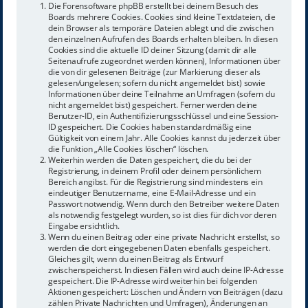
Die Forensoftware phpBB erstellt bei deinem Besuch des
Boards mehrere Cookies. Cookies sind kleine Textdateien, die
dein Browser als temporäre Dateien ablegt und die zwischen
den einzelnen Aufrufen des Boards erhalten bleiben. In diesen
Cookies sind die aktuelle ID deiner Sitzung (damit dir alle
Seitenaufrufe zugeordnet werden können), Informationen über
die von dir gelesenen Beiträge (zur Markierung dieser als
gelesen/ungelesen; sofern du nicht angemeldet bist) sowie
Informationen über deine Teilnahme an Umfragen (sofern du
nicht angemeldet bist) gespeichert. Ferner werden deine
Benutzer-ID, ein Authentifizierungsschlüssel und eine Session-
ID gespeichert. Die Cookies haben standardmäßig eine
Gültigkeit von einem Jahr. Alle Cookies kannst du jederzeit über
die Funktion „Alle Cookies löschen“ löschen.
Weiterhin werden die Daten gespeichert, die du bei der
Registrierung, in deinem Profil oder deinem persönlichem
Bereich angibst. Für die Registrierung sind mindestens ein
eindeutiger Benutzername, eine E-Mail-Adresse und ein
Passwort notwendig. Wenn durch den Betreiber weitere Daten
als notwendig festgelegt wurden, so ist dies für dich vor deren
Eingabe ersichtlich.
Wenn du einen Beitrag oder eine private Nachricht erstellst, so
werden die dort eingegebenen Daten ebenfalls gespeichert.
Gleiches gilt, wenn du einen Beitrag als Entwurf
zwischenspeicherst. In diesen Fällen wird auch deine IP-Adresse
gespeichert. Die IP-Adresse wird weiterhin bei folgenden
Aktionen gespeichert: Löschen und Ändern von Beiträgen (dazu
zählen Private Nachrichten und Umfragen), Änderungen an