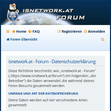
Home
FAQ
Registrieren
Anmelden
S
Foren-Übersicht
u
c
isnetwork.at - Forum - Datenschutzerklärung
h
e
Diese Richtlinie beschreibt, wie „isnetwork.at - Forum“
(„https://www.isnetwork.at/forum“) (im Folgenden „der
Betreiber“) die Daten verwendet, die während deines
Foren-Besuchs gesammelt werden.
UMFANG UND ART DER DATENSPEICHERUNG
Deine Daten werden auf vier verschiedene Arten
gesammelt: