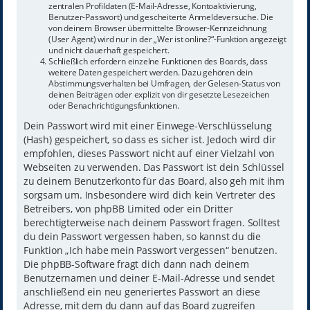
zentralen Profildaten (E-Mail-Adresse, Kontoaktivierung,
Benutzer-Passwort) und gescheiterte Anmeldeversuche. Die
von deinem Browser übermittelte Browser-Kennzeichnung
(User Agent) wird nur in der „Wer ist online?“-Funktion angezeigt
und nicht dauerhaft gespeichert.
Schließlich erfordern einzelne Funktionen des Boards, dass
weitere Daten gespeichert werden. Dazu gehören dein
Abstimmungsverhalten bei Umfragen, der Gelesen-Status von
deinen Beiträgen oder explizit von dir gesetzte Lesezeichen
oder Benachrichtigungsfunktionen.
Dein Passwort wird mit einer Einwege-Verschlüsselung
(Hash) gespeichert, so dass es sicher ist. Jedoch wird dir
empfohlen, dieses Passwort nicht auf einer Vielzahl von
Webseiten zu verwenden. Das Passwort ist dein Schlüssel
zu deinem Benutzerkonto für das Board, also geh mit ihm
sorgsam um. Insbesondere wird dich kein Vertreter des
Betreibers, von phpBB Limited oder ein Dritter
berechtigterweise nach deinem Passwort fragen. Solltest
du dein Passwort vergessen haben, so kannst du die
Funktion „Ich habe mein Passwort vergessen“ benutzen.
Die phpBB-Software fragt dich dann nach deinem
Benutzernamen und deiner E-Mail-Adresse und sendet
anschließend ein neu generiertes Passwort an diese
Adresse, mit dem du dann auf das Board zugreifen