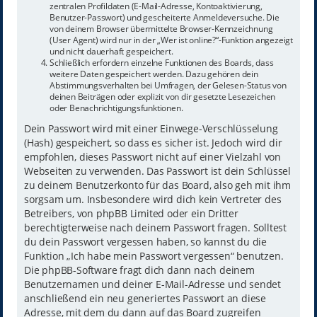
zentralen Profildaten (E-Mail-Adresse, Kontoaktivierung,
Benutzer-Passwort) und gescheiterte Anmeldeversuche. Die
von deinem Browser übermittelte Browser-Kennzeichnung
(User Agent) wird nur in der „Wer ist online?“-Funktion angezeigt
und nicht dauerhaft gespeichert.
Schließlich erfordern einzelne Funktionen des Boards, dass
weitere Daten gespeichert werden. Dazu gehören dein
Abstimmungsverhalten bei Umfragen, der Gelesen-Status von
deinen Beiträgen oder explizit von dir gesetzte Lesezeichen
oder Benachrichtigungsfunktionen.
Dein Passwort wird mit einer Einwege-Verschlüsselung
(Hash) gespeichert, so dass es sicher ist. Jedoch wird dir
empfohlen, dieses Passwort nicht auf einer Vielzahl von
Webseiten zu verwenden. Das Passwort ist dein Schlüssel
zu deinem Benutzerkonto für das Board, also geh mit ihm
sorgsam um. Insbesondere wird dich kein Vertreter des
Betreibers, von phpBB Limited oder ein Dritter
berechtigterweise nach deinem Passwort fragen. Solltest
du dein Passwort vergessen haben, so kannst du die
Funktion „Ich habe mein Passwort vergessen“ benutzen.
Die phpBB-Software fragt dich dann nach deinem
Benutzernamen und deiner E-Mail-Adresse und sendet
anschließend ein neu generiertes Passwort an diese
Adresse, mit dem du dann auf das Board zugreifen