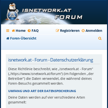
Home
FAQ
Registrieren
Anmelden
S
Foren-Übersicht
u
c
isnetwork.at - Forum - Datenschutzerklärung
h
e
Diese Richtlinie beschreibt, wie „isnetwork.at - Forum“
(„https://www.isnetwork.at/forum“) (im Folgenden „der
Betreiber“) die Daten verwendet, die während deines
Foren-Besuchs gesammelt werden.
UMFANG UND ART DER DATENSPEICHERUNG
Deine Daten werden auf vier verschiedene Arten
gesammelt: