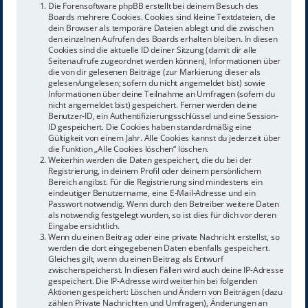
Die Forensoftware phpBB erstellt bei deinem Besuch des
Boards mehrere Cookies. Cookies sind kleine Textdateien, die
dein Browser als temporäre Dateien ablegt und die zwischen
den einzelnen Aufrufen des Boards erhalten bleiben. In diesen
Cookies sind die aktuelle ID deiner Sitzung (damit dir alle
Seitenaufrufe zugeordnet werden können), Informationen über
die von dir gelesenen Beiträge (zur Markierung dieser als
gelesen/ungelesen; sofern du nicht angemeldet bist) sowie
Informationen über deine Teilnahme an Umfragen (sofern du
nicht angemeldet bist) gespeichert. Ferner werden deine
Benutzer-ID, ein Authentifizierungsschlüssel und eine Session-
ID gespeichert. Die Cookies haben standardmäßig eine
Gültigkeit von einem Jahr. Alle Cookies kannst du jederzeit über
die Funktion „Alle Cookies löschen“ löschen.
Weiterhin werden die Daten gespeichert, die du bei der
Registrierung, in deinem Profil oder deinem persönlichem
Bereich angibst. Für die Registrierung sind mindestens ein
eindeutiger Benutzername, eine E-Mail-Adresse und ein
Passwort notwendig. Wenn durch den Betreiber weitere Daten
als notwendig festgelegt wurden, so ist dies für dich vor deren
Eingabe ersichtlich.
Wenn du einen Beitrag oder eine private Nachricht erstellst, so
werden die dort eingegebenen Daten ebenfalls gespeichert.
Gleiches gilt, wenn du einen Beitrag als Entwurf
zwischenspeicherst. In diesen Fällen wird auch deine IP-Adresse
gespeichert. Die IP-Adresse wird weiterhin bei folgenden
Aktionen gespeichert: Löschen und Ändern von Beiträgen (dazu
zählen Private Nachrichten und Umfragen), Änderungen an