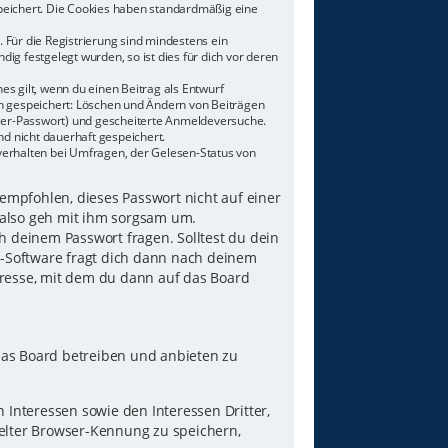
speichert. Die Cookies haben standardmäßig eine
 Für die Registrierung sind mindestens ein
g festgelegt wurden, so ist dies für dich vor deren
es gilt, wenn du einen Beitrag als Entwurf
nen gespeichert: Löschen und Ändern von Beiträgen
tzer-Passwort) und gescheiterte Anmeldeversuche.
d nicht dauerhaft gespeichert.
verhalten bei Umfragen, der Gelesen-Status von
 empfohlen, dieses Passwort nicht auf einer
 also geh mit ihm sorgsam um.
h deinem Passwort fragen. Solltest du dein
B-Software fragt dich dann nach deinem
resse, mit dem du dann auf das Board
das Board betreiben und anbieten zu
Interessen sowie den Interessen Dritter,
elter Browser-Kennung zu speichern,