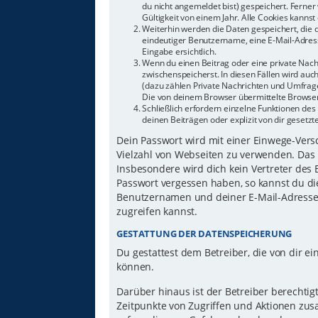
du nicht angemeldet bist) gespeichert. Ferne
Gültigkeit von einem Jahr. Alle Cookies kannst 
Weiterhin werden die Daten gespeichert, die d
eindeutiger Benutzername, eine E-Mail-Adress
Eingabe ersichtlich.
Wenn du einen Beitrag oder eine private Nachr
zwischenspeicherst. In diesen Fällen wird auc
(dazu zählen Private Nachrichten und Umfrage
Die von deinem Browser übermittelte Browser-
Schließlich erfordern einzelne Funktionen d
deinen Beiträgen oder explizit von dir gesetz
Dein Passwort wird mit einer Einwege-Versch
Vielzahl von Webseiten zu verwenden. Das 
Insbesondere wird dich kein Vertreter des 
Passwort vergessen haben, so kannst du di
Benutzernamen und deiner E-Mail-Adresse 
zugreifen kannst.
GESTATTUNG DER DATENSPEICHERUNG
Du gestattest dem Betreiber, die von dir 
können.
Darüber hinaus ist der Betreiber berechti
Zeitpunkte von Zugriffen und Aktionen zu