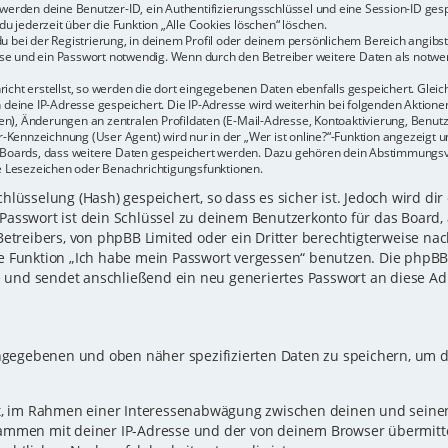
r werden deine Benutzer-ID, ein Authentifizierungsschlüssel und eine Session-ID ge
du jederzeit über die Funktion „Alle Cookies löschen“ löschen.
u bei der Registrierung, in deinem Profil oder deinem persönlichem Bereich angibst.
e und ein Passwort notwendig. Wenn durch den Betreiber weitere Daten als notwendi
icht erstellst, so werden die dort eingegebenen Daten ebenfalls gespeichert. Gleich
h deine IP-Adresse gespeichert. Die IP-Adresse wird weiterhin bei folgenden Aktio
n), Änderungen an zentralen Profildaten (E-Mail-Adresse, Kontoaktivierung, Benu
Kennzeichnung (User Agent) wird nur in der „Wer ist online?“-Funktion angezeigt un
es Boards, dass weitere Daten gespeichert werden. Dazu gehören dein Abstimmungs
te Lesezeichen oder Benachrichtigungsfunktionen.
lüsselung (Hash) gespeichert, so dass es sicher ist. Jedoch wird dir
Passwort ist dein Schlüssel zu deinem Benutzerkonto für das Board,
Betreibers, von phpBB Limited oder ein Dritter berechtigterweise nac
e Funktion „Ich habe mein Passwort vergessen“ benutzen. Die phpB
und sendet anschließend ein neu generiertes Passwort an diese Ad
eingegebenen und oben näher spezifizierten Daten zu speichern, um 
gt, im Rahmen einer Interessenabwägung zwischen deinen und seinen 
sammen mit deiner IP-Adresse und der von deinem Browser übermitt