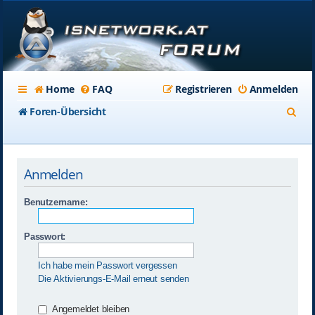
Home
FAQ
Registrieren
Anmelden
S
Foren-Übersicht
u
c
Anmelden
h
e
Benutzername:
Passwort:
Ich habe mein Passwort vergessen
Die Aktivierungs-E-Mail erneut senden
Angemeldet bleiben