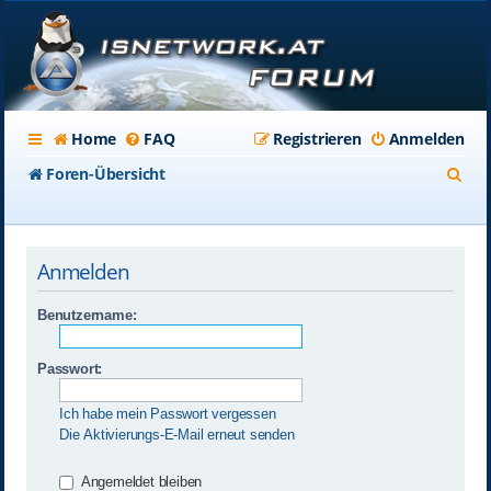
Home
FAQ
Registrieren
Anmelden
S
Foren-Übersicht
u
c
Anmelden
h
e
Benutzername:
Passwort:
Ich habe mein Passwort vergessen
Die Aktivierungs-E-Mail erneut senden
Angemeldet bleiben