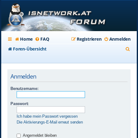
Home
FAQ
Registrieren
Anmelden
S
Foren-Übersicht
u
c
Anmelden
h
e
Benutzername:
Passwort:
Ich habe mein Passwort vergessen
Die Aktivierungs-E-Mail erneut senden
Angemeldet bleiben