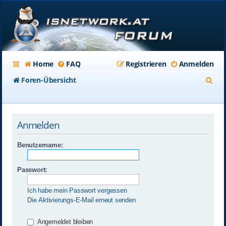
Home
FAQ
Registrieren
Anmelden
S
Foren-Übersicht
u
c
Anmelden
h
e
Benutzername:
Passwort:
Ich habe mein Passwort vergessen
Die Aktivierungs-E-Mail erneut senden
Angemeldet bleiben