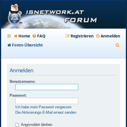
Home
FAQ
Registrieren
Anmelden
S
Foren-Übersicht
u
c
Anmelden
h
e
Benutzername:
Passwort:
Ich habe mein Passwort vergessen
Die Aktivierungs-E-Mail erneut senden
Angemeldet bleiben