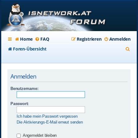
Home
FAQ
Registrieren
Anmelden
S
Foren-Übersicht
u
c
Anmelden
h
e
Benutzername:
Passwort:
Ich habe mein Passwort vergessen
Die Aktivierungs-E-Mail erneut senden
Angemeldet bleiben