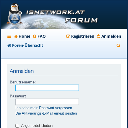
Home
FAQ
Registrieren
Anmelden
S
Foren-Übersicht
u
c
Anmelden
h
e
Benutzername:
Passwort:
Ich habe mein Passwort vergessen
Die Aktivierungs-E-Mail erneut senden
Angemeldet bleiben