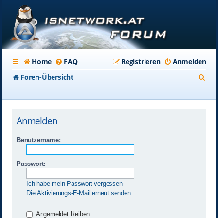
Home
FAQ
Registrieren
Anmelden
S
Foren-Übersicht
u
c
Anmelden
h
e
Benutzername:
Passwort:
Ich habe mein Passwort vergessen
Die Aktivierungs-E-Mail erneut senden
Angemeldet bleiben