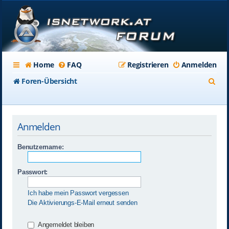
Home
FAQ
Registrieren
Anmelden
S
Foren-Übersicht
u
c
Anmelden
h
e
Benutzername:
Passwort:
Ich habe mein Passwort vergessen
Die Aktivierungs-E-Mail erneut senden
Angemeldet bleiben