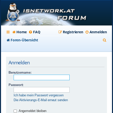
Home
FAQ
Registrieren
Anmelden
S
Foren-Übersicht
u
c
Anmelden
h
e
Benutzername:
Passwort:
Ich habe mein Passwort vergessen
Die Aktivierungs-E-Mail erneut senden
Angemeldet bleiben