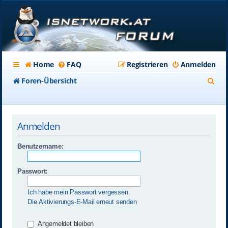
Home
FAQ
Registrieren
Anmelden
S
Foren-Übersicht
u
c
Anmelden
h
e
Benutzername:
Passwort:
Ich habe mein Passwort vergessen
Die Aktivierungs-E-Mail erneut senden
Angemeldet bleiben