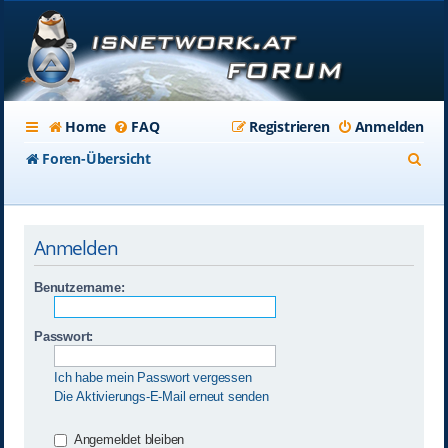
Home
FAQ
Registrieren
Anmelden
S
Foren-Übersicht
u
c
Anmelden
h
e
Benutzername:
Passwort:
Ich habe mein Passwort vergessen
Die Aktivierungs-E-Mail erneut senden
Angemeldet bleiben