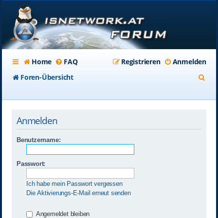
Home
FAQ
Registrieren
Anmelden
S
Foren-Übersicht
u
c
Anmelden
h
e
Benutzername:
Passwort:
Ich habe mein Passwort vergessen
Die Aktivierungs-E-Mail erneut senden
Angemeldet bleiben