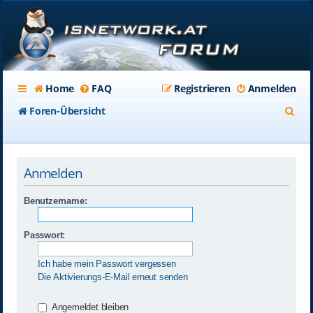
Home
FAQ
Registrieren
Anmelden
S
Foren-Übersicht
u
c
Anmelden
h
e
Benutzername:
Passwort:
Ich habe mein Passwort vergessen
Die Aktivierungs-E-Mail erneut senden
Angemeldet bleiben