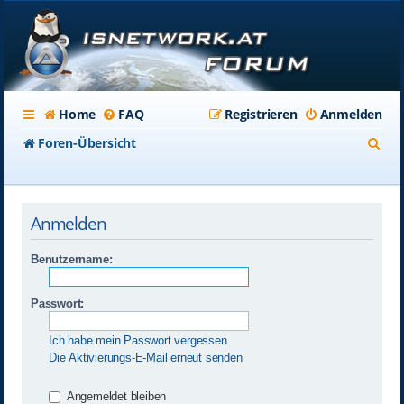
Home
FAQ
Registrieren
Anmelden
S
Foren-Übersicht
u
c
Anmelden
h
e
Benutzername:
Passwort:
Ich habe mein Passwort vergessen
Die Aktivierungs-E-Mail erneut senden
Angemeldet bleiben