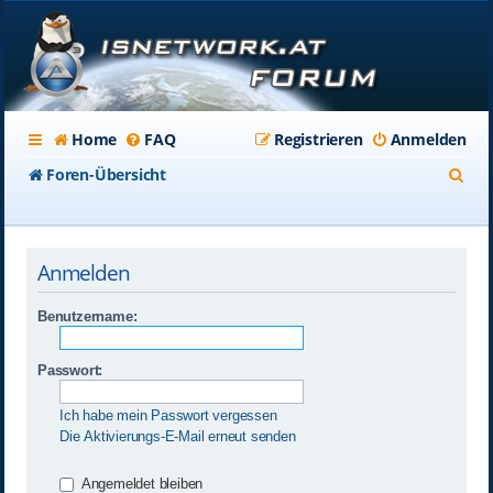
Home
FAQ
Registrieren
Anmelden
S
Foren-Übersicht
u
c
Anmelden
h
e
Benutzername:
Passwort:
Ich habe mein Passwort vergessen
Die Aktivierungs-E-Mail erneut senden
Angemeldet bleiben