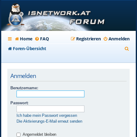
Home
FAQ
Registrieren
Anmelden
S
Foren-Übersicht
u
c
Anmelden
h
e
Benutzername:
Passwort:
Ich habe mein Passwort vergessen
Die Aktivierungs-E-Mail erneut senden
Angemeldet bleiben