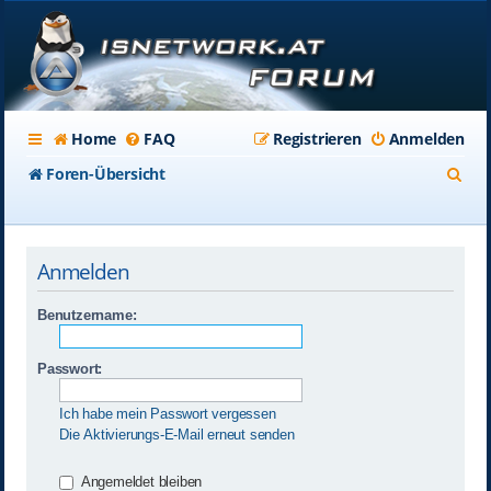
Home
FAQ
Registrieren
Anmelden
S
Foren-Übersicht
u
c
Anmelden
h
e
Benutzername:
Passwort:
Ich habe mein Passwort vergessen
Die Aktivierungs-E-Mail erneut senden
Angemeldet bleiben