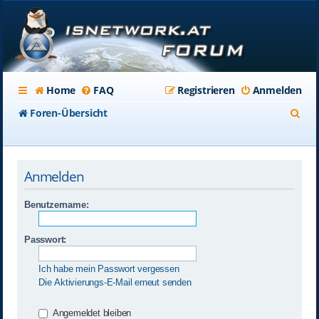
Home
FAQ
Registrieren
Anmelden
S
Foren-Übersicht
u
c
Anmelden
h
e
Benutzername:
Passwort:
Ich habe mein Passwort vergessen
Die Aktivierungs-E-Mail erneut senden
Angemeldet bleiben