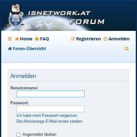
Home
FAQ
Registrieren
Anmelden
S
Foren-Übersicht
u
c
Anmelden
h
e
Benutzername:
Passwort:
Ich habe mein Passwort vergessen
Die Aktivierungs-E-Mail erneut senden
Angemeldet bleiben