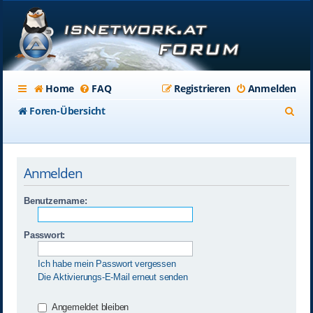
Home
FAQ
Registrieren
Anmelden
S
Foren-Übersicht
u
c
Anmelden
h
e
Benutzername:
Passwort:
Ich habe mein Passwort vergessen
Die Aktivierungs-E-Mail erneut senden
Angemeldet bleiben