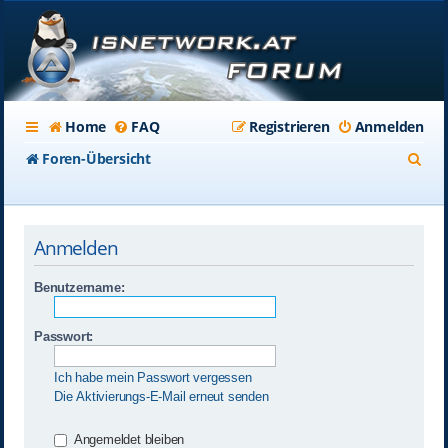
Home
FAQ
Registrieren
Anmelden
S
Foren-Übersicht
u
c
Anmelden
h
e
Benutzername:
Passwort:
Ich habe mein Passwort vergessen
Die Aktivierungs-E-Mail erneut senden
Angemeldet bleiben