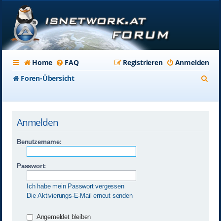
Home
FAQ
Registrieren
Anmelden
S
Foren-Übersicht
u
c
Anmelden
h
e
Benutzername:
Passwort:
Ich habe mein Passwort vergessen
Die Aktivierungs-E-Mail erneut senden
Angemeldet bleiben