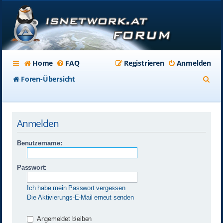
Home
FAQ
Registrieren
Anmelden
S
Foren-Übersicht
u
c
Anmelden
h
e
Benutzername:
Passwort:
Ich habe mein Passwort vergessen
Die Aktivierungs-E-Mail erneut senden
Angemeldet bleiben