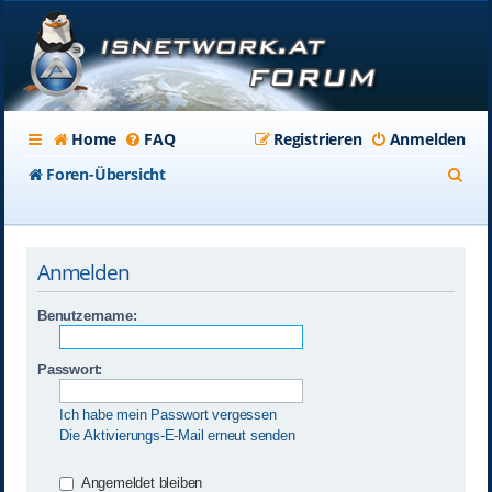
Home
FAQ
Registrieren
Anmelden
S
Foren-Übersicht
u
c
Anmelden
h
e
Benutzername:
Passwort:
Ich habe mein Passwort vergessen
Die Aktivierungs-E-Mail erneut senden
Angemeldet bleiben