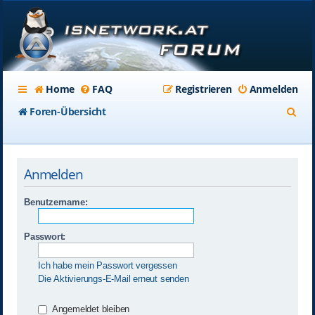
Home
FAQ
Registrieren
Anmelden
S
Foren-Übersicht
u
c
Anmelden
h
e
Benutzername:
Passwort:
Ich habe mein Passwort vergessen
Die Aktivierungs-E-Mail erneut senden
Angemeldet bleiben