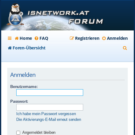
Home
FAQ
Registrieren
Anmelden
S
Foren-Übersicht
u
c
Anmelden
h
e
Benutzername:
Passwort:
Ich habe mein Passwort vergessen
Die Aktivierungs-E-Mail erneut senden
Angemeldet bleiben