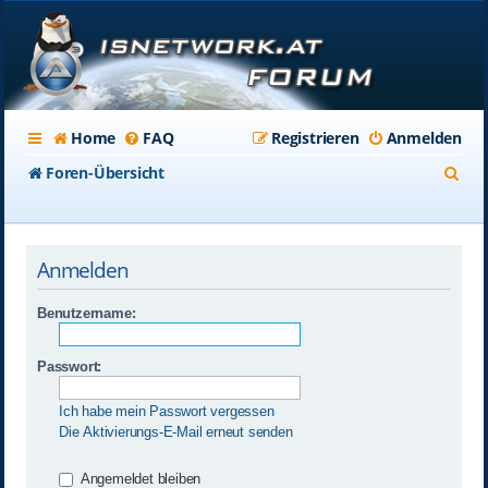
Home
FAQ
Registrieren
Anmelden
S
Foren-Übersicht
u
c
Anmelden
h
e
Benutzername:
Passwort:
Ich habe mein Passwort vergessen
Die Aktivierungs-E-Mail erneut senden
Angemeldet bleiben