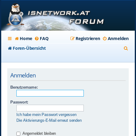
Home
FAQ
Registrieren
Anmelden
S
Foren-Übersicht
u
c
Anmelden
h
e
Benutzername:
Passwort:
Ich habe mein Passwort vergessen
Die Aktivierungs-E-Mail erneut senden
Angemeldet bleiben