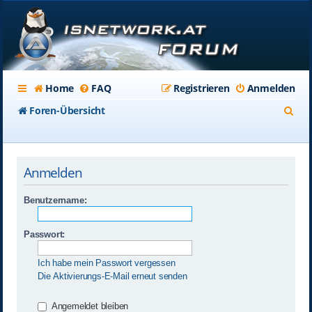
Home
FAQ
Registrieren
Anmelden
S
Foren-Übersicht
u
c
Anmelden
h
e
Benutzername:
Passwort:
Ich habe mein Passwort vergessen
Die Aktivierungs-E-Mail erneut senden
Angemeldet bleiben