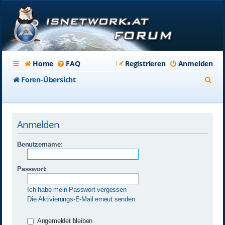
Home
FAQ
Registrieren
Anmelden
S
Foren-Übersicht
u
c
Anmelden
h
e
Benutzername:
Passwort:
Ich habe mein Passwort vergessen
Die Aktivierungs-E-Mail erneut senden
Angemeldet bleiben