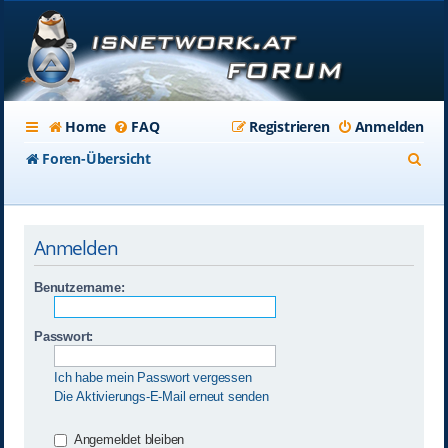
Home
FAQ
Registrieren
Anmelden
S
Foren-Übersicht
u
c
Anmelden
h
e
Benutzername:
Passwort:
Ich habe mein Passwort vergessen
Die Aktivierungs-E-Mail erneut senden
Angemeldet bleiben