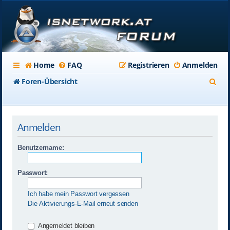
Home
FAQ
Registrieren
Anmelden
S
Foren-Übersicht
u
c
Anmelden
h
e
Benutzername:
Passwort:
Ich habe mein Passwort vergessen
Die Aktivierungs-E-Mail erneut senden
Angemeldet bleiben