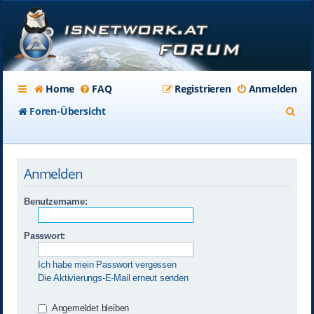
Home
FAQ
Registrieren
Anmelden
S
Foren-Übersicht
u
c
Anmelden
h
e
Benutzername:
Passwort:
Ich habe mein Passwort vergessen
Die Aktivierungs-E-Mail erneut senden
Angemeldet bleiben