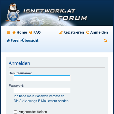
Home
FAQ
Registrieren
Anmelden
S
Foren-Übersicht
u
c
Anmelden
h
e
Benutzername:
Passwort:
Ich habe mein Passwort vergessen
Die Aktivierungs-E-Mail erneut senden
Angemeldet bleiben