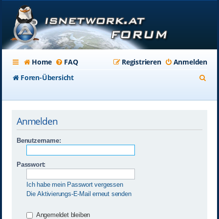
Home
FAQ
Registrieren
Anmelden
S
Foren-Übersicht
u
c
Anmelden
h
e
Benutzername:
Passwort:
Ich habe mein Passwort vergessen
Die Aktivierungs-E-Mail erneut senden
Angemeldet bleiben