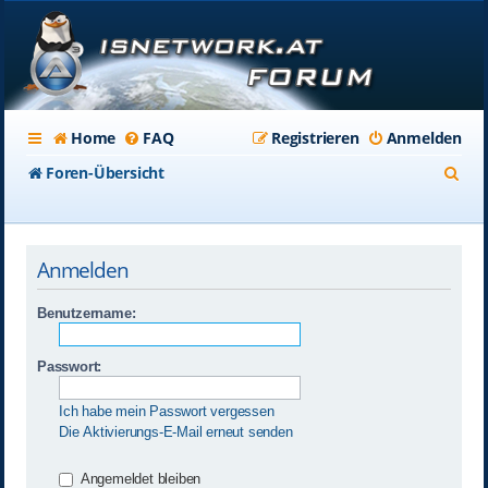
Home
FAQ
Registrieren
Anmelden
S
Foren-Übersicht
u
c
Anmelden
h
e
Benutzername:
Passwort:
Ich habe mein Passwort vergessen
Die Aktivierungs-E-Mail erneut senden
Angemeldet bleiben