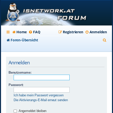
Home
FAQ
Registrieren
Anmelden
S
Foren-Übersicht
u
c
Anmelden
h
e
Benutzername:
Passwort:
Ich habe mein Passwort vergessen
Die Aktivierungs-E-Mail erneut senden
Angemeldet bleiben