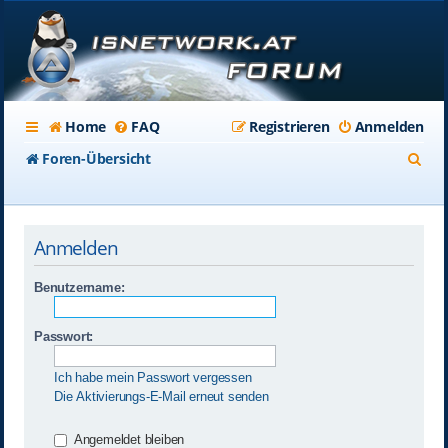
Home
FAQ
Registrieren
Anmelden
S
Foren-Übersicht
u
c
Anmelden
h
e
Benutzername:
Passwort:
Ich habe mein Passwort vergessen
Die Aktivierungs-E-Mail erneut senden
Angemeldet bleiben