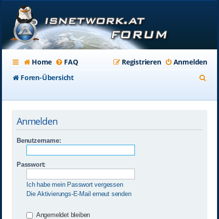
Home
FAQ
Registrieren
Anmelden
S
Foren-Übersicht
u
c
Anmelden
h
e
Benutzername:
Passwort:
Ich habe mein Passwort vergessen
Die Aktivierungs-E-Mail erneut senden
Angemeldet bleiben