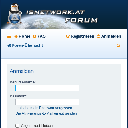
Home
FAQ
Registrieren
Anmelden
S
Foren-Übersicht
u
c
Anmelden
h
e
Benutzername:
Passwort:
Ich habe mein Passwort vergessen
Die Aktivierungs-E-Mail erneut senden
Angemeldet bleiben