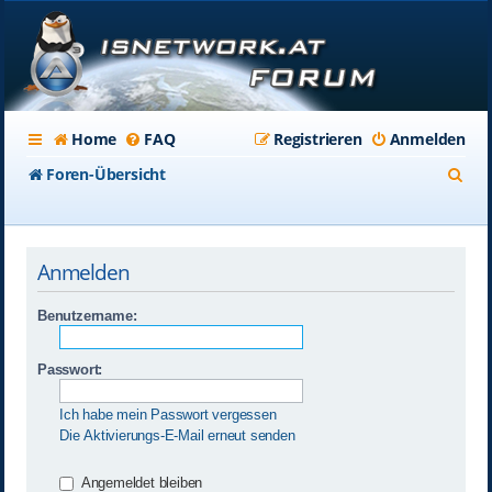
Home
FAQ
Registrieren
Anmelden
S
Foren-Übersicht
u
c
Anmelden
h
e
Benutzername:
Passwort:
Ich habe mein Passwort vergessen
Die Aktivierungs-E-Mail erneut senden
Angemeldet bleiben