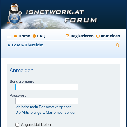
Home
FAQ
Registrieren
Anmelden
S
Foren-Übersicht
u
c
Anmelden
h
e
Benutzername:
Passwort:
Ich habe mein Passwort vergessen
Die Aktivierungs-E-Mail erneut senden
Angemeldet bleiben